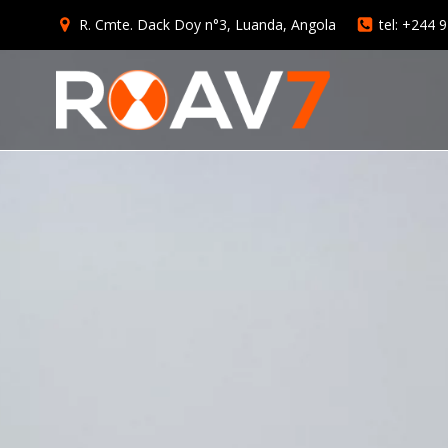
R. Cmte. Dack Doy n°3, Luanda, Angola
tel: +244 