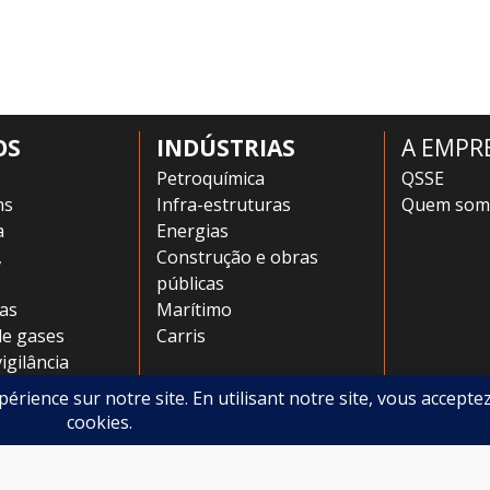
OS
INDÚSTRIAS
A EMPR
Petroquímica
QSSE
ns
Infra-estruturas
Quem som
a
Energias
,
Construção e obras
públicas
as
Marítimo
de gases
Carris
vigilância