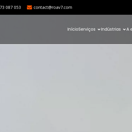
973 087 053
contact@roav7.com
Início
Serviços
Indústrias
A 