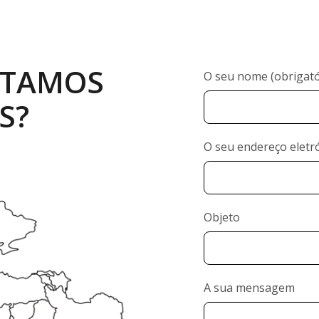
STAMOS
O seu nome (obrigató
S?
O seu endereço eletró
Objeto
A sua mensagem