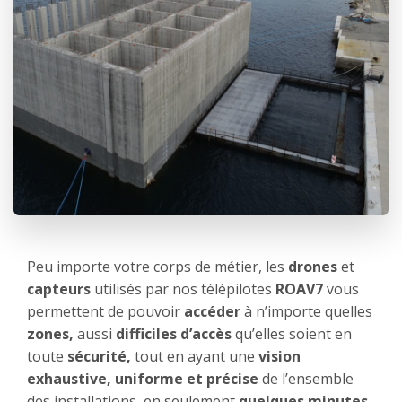
Peu importe votre corps de métier, les
drones
et
capteurs
utilisés par nos télépilotes
ROAV7
vous
permettent de pouvoir
accéder
à n’importe quelles
zones,
aussi
difficiles d’accès
qu’elles soient en
toute
sécurité,
tout en ayant une
vision
exhaustive, uniforme et précise
de l’ensemble
des installations, en seulement
quelques minutes